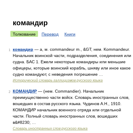
командир
Толкование
Перевод
Книги
командир
— а, м. commandeur m., &GT; нем. Kommandeur.
1
Начальник воинской части, подразделения, соединения или
судна. БАС 1. Ежели некоторые командиры или меньшие
офицеры, которые воинский корабль, шняву или иное какое
судно командуют, с неведения погрешение …
Исторический словарь галлицизмов русского языка
КОМАНДИР
— (нем. Commandier). Начальник
2
преимущественно части войск. Словарь иностранных слов,
вошедших в состав русского языка. Чудинов А.Н., 1910.
КОМАНДИР начальник военного отряда или отдельной
части. Полный словарь иностранных слов, вошедших
в&#8230; …
Словарь иностранных слов русского языка