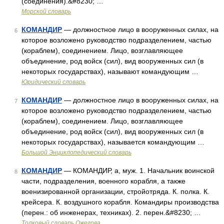
(соединения).&#8230; …
Морской словарь
КОМАНДИР
— должностное лицо в вооруженных силах, на
6
которое возложено руководство подразделением, частью
(кораблем), соединением. Лицо, возглавляющее
объединение, род войск (сил), вид вооруженных сил (в
некоторых государствах), называют командующим …
Юридический словарь
КОМАНДИР
— должностное лицо в вооруженных силах, на
7
которое возложено руководство подразделением, частью
(кораблем), соединением. Лицо, возглавляющее
объединение, род войск (сил), вид вооруженных сил (в
некоторых государствах), называется командующим …
Большой Энциклопедический словарь
КОМАНДИР
— КОМАНДИР, а, муж. 1. Начальник воинской
8
части, подразделения, военного корабля, а также
военизированной организации, стройотряда. К. полка. К.
крейсера. К. воздушного корабля. Командиры производства
(перен.: об инженерах, техниках). 2. перен.&#8230; …
Толковый словарь Ожегова