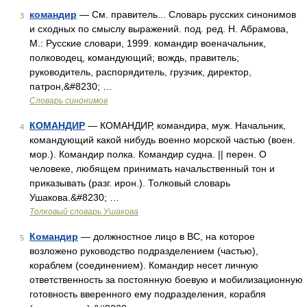
командир
— См. правитель... Словарь русских синонимов
3
и сходных по смыслу выражений. под. ред. Н. Абрамова,
М.: Русские словари, 1999. командир военачальник,
полководец, командующий; вождь, правитель;
руководитель, распорядитель, грузчик, директор,
патрон,&#8230; …
Словарь синонимов
КОМАНДИР
— КОМАНДИР, командира, муж. Начальник,
4
командующий какой нибудь военно морской частью (воен.
мор.). Командир полка. Командир судна. || перен. О
человеке, любящем принимать начальственный тон и
приказывать (разг. ирон.). Толковый словарь
Ушакова.&#8230; …
Толковый словарь Ушакова
Командир
— должностное лицо в ВС, на которое
5
возложено руководство подразделением (частью),
кораблем (соединением). Командир несет личную
ответственность за постоянную боевую и мобилизационную
готовность вверенного ему подразделения, корабля